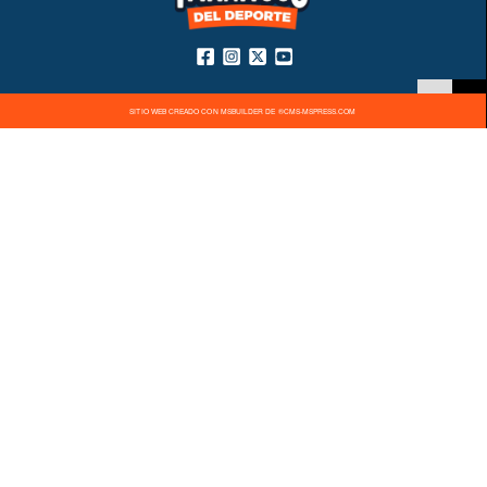
SITIO WEB CREADO CON MSBUILDER DE ®CMS-MSPRESS.COM