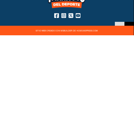
SITIO WEB CREADO CON MSBUILDER DE ®CMS-MSPRESS.COM