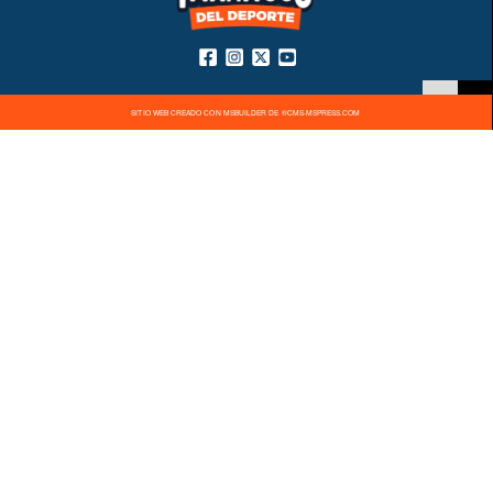
SITIO WEB CREADO CON MSBUILDER DE ®CMS-MSPRESS.COM