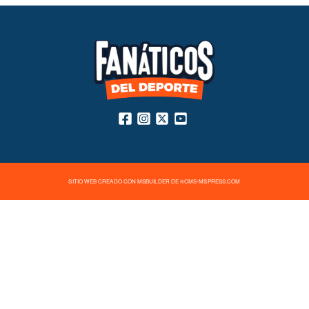
SITIO WEB CREADO CON MSBUILDER DE ®CMS-MSPRESS.COM