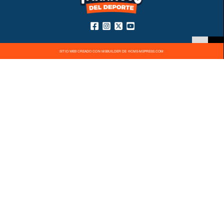
SITIO WEB CREADO CON MSBUILDER DE ®CMS-MSPRESS.COM