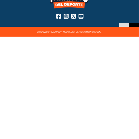
SITIO WEB CREADO CON MSBUILDER DE ®CMS-MSPRESS.COM