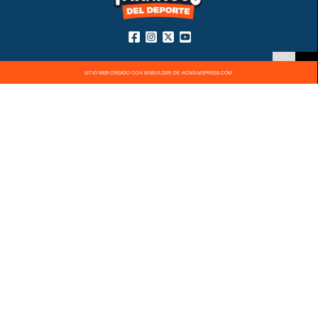
SITIO WEB CREADO CON MSBUILDER DE ®CMS-MSPRESS.COM