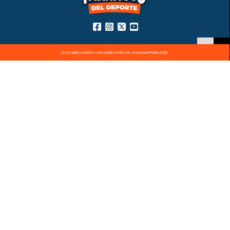
SITIO WEB CREADO CON MSBUILDER DE ®CMS-MSPRESS.COM