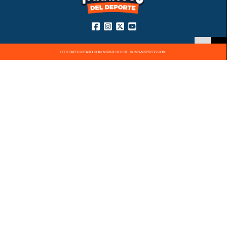
SITIO WEB CREADO CON MSBUILDER DE ®CMS-MSPRESS.COM