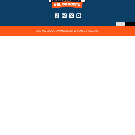
SITIO WEB CREADO CON MSBUILDER DE ®CMS-MSPRESS.COM