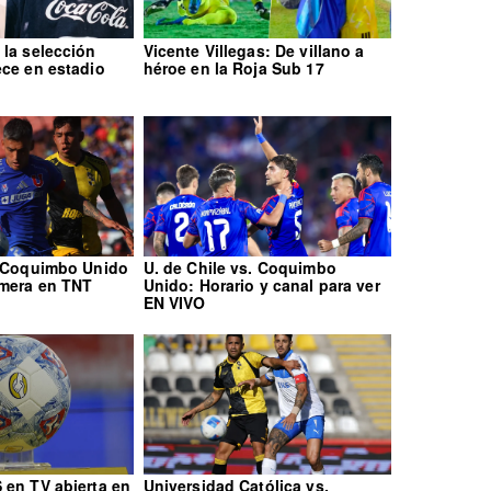
 la selección
Vicente Villegas: De villano a
ece en estadio
héroe en la Roja Sub 17
. Coquimbo Unido
U. de Chile vs. Coquimbo
imera en TNT
Unido: Horario y canal para ver
EN VIVO
 en TV abierta en
Universidad Católica vs.