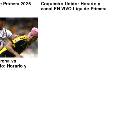
e Primera 2026
Coquimbo Unido: Horario y
canal EN VIVO Liga de Primera
rena vs
o: Horario y
 EN VIVO