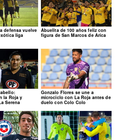
la defensa vuelve
Abuelita de 100 años feliz con
xótica liga
figura de San Marcos de Arica
abello:
Gonzalo Flores se une a
n la Roja y
microciclo con La Roja antes de
 La Serena
duelo con Colo Colo