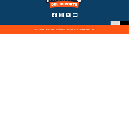
SITIO WEB CREADO CON MSBUILDER DE ®CMS-MSPRESS.COM