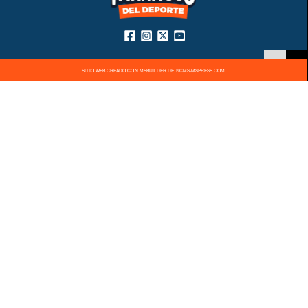
SITIO WEB CREADO CON MSBUILDER DE ®CMS-MSPRESS.COM