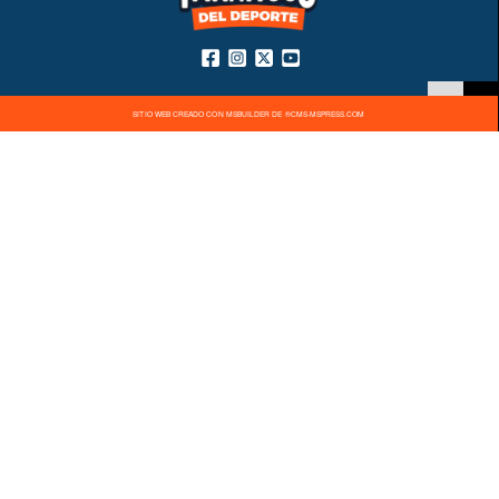
SITIO WEB CREADO CON MSBUILDER DE ®CMS-MSPRESS.COM