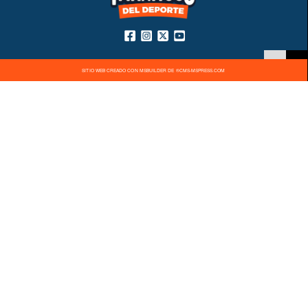
SITIO WEB CREADO CON MSBUILDER DE ®CMS-MSPRESS.COM