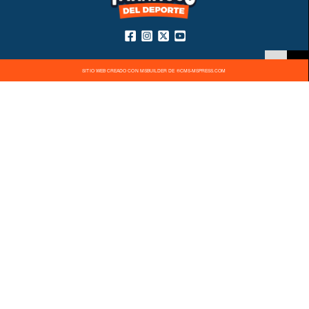
SITIO WEB CREADO CON MSBUILDER DE ®CMS-MSPRESS.COM