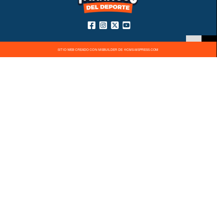
SITIO WEB CREADO CON MSBUILDER DE ®CMS-MSPRESS.COM