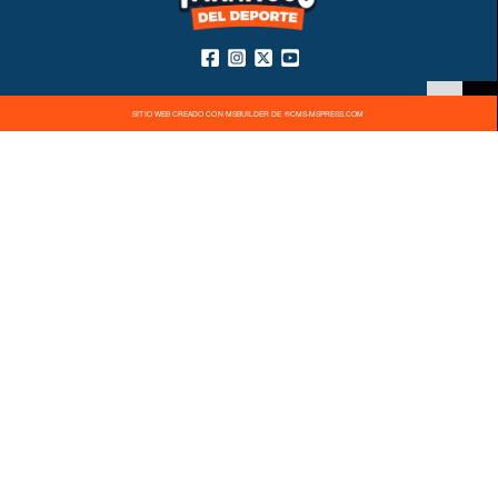
SITIO WEB CREADO CON MSBUILDER DE ®CMS-MSPRESS.COM