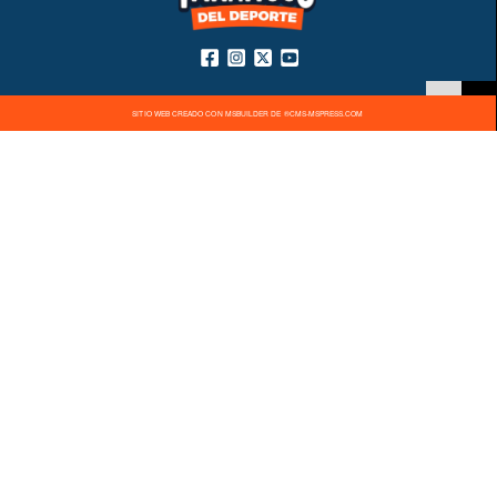
SITIO WEB CREADO CON MSBUILDER DE ®CMS-MSPRESS.COM