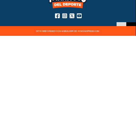
SITIO WEB CREADO CON MSBUILDER DE ®CMS-MSPRESS.COM