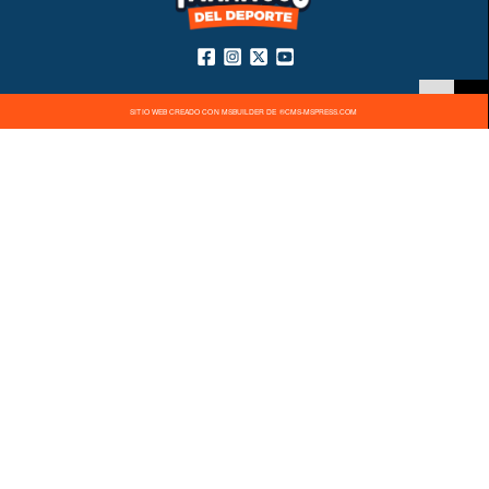
SITIO WEB CREADO CON MSBUILDER DE ®CMS-MSPRESS.COM