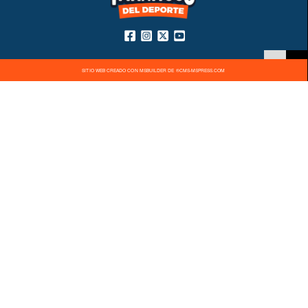
SITIO WEB CREADO CON MSBUILDER DE ®CMS-MSPRESS.COM