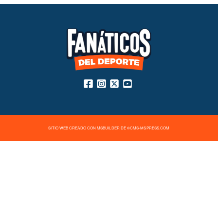
SITIO WEB CREADO CON MSBUILDER DE ®CMS-MSPRESS.COM