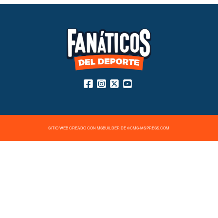
SITIO WEB CREADO CON MSBUILDER DE ®CMS-MSPRESS.COM