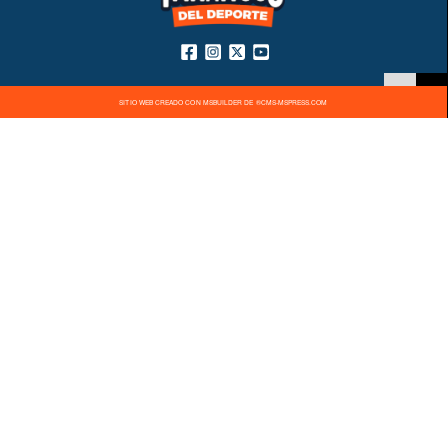
SITIO WEB CREADO CON MSBUILDER DE ®CMS-MSPRESS.COM