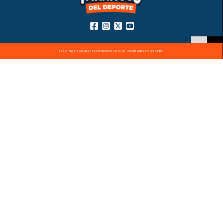
SITIO WEB CREADO CON MSBUILDER DE ®CMS-MSPRESS.COM