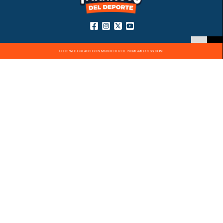
SITIO WEB CREADO CON MSBUILDER DE ®CMS-MSPRESS.COM