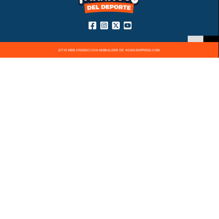
SITIO WEB CREADO CON MSBUILDER DE ®CMS-MSPRESS.COM