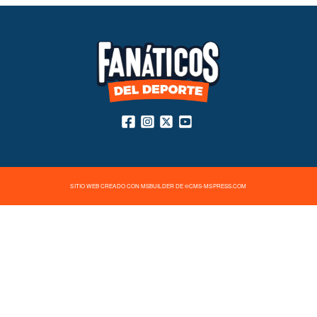
SITIO WEB CREADO CON MSBUILDER DE ®CMS-MSPRESS.COM