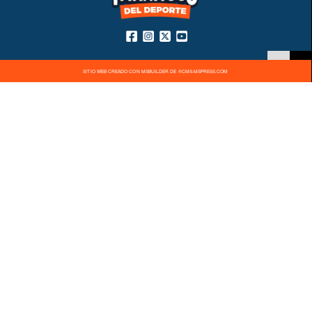
SITIO WEB CREADO CON MSBUILDER DE ®CMS-MSPRESS.COM