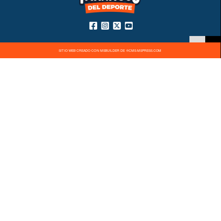
SITIO WEB CREADO CON MSBUILDER DE ®CMS-MSPRESS.COM