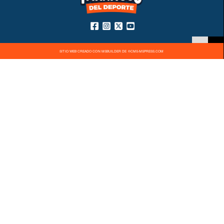
SITIO WEB CREADO CON MSBUILDER DE ®CMS-MSPRESS.COM