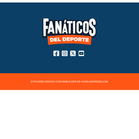
SITIO WEB CREADO CON MSBUILDER DE ®CMS-MSPRESS.COM