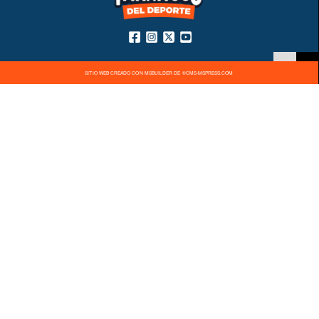
SITIO WEB CREADO CON MSBUILDER DE ®CMS-MSPRESS.COM