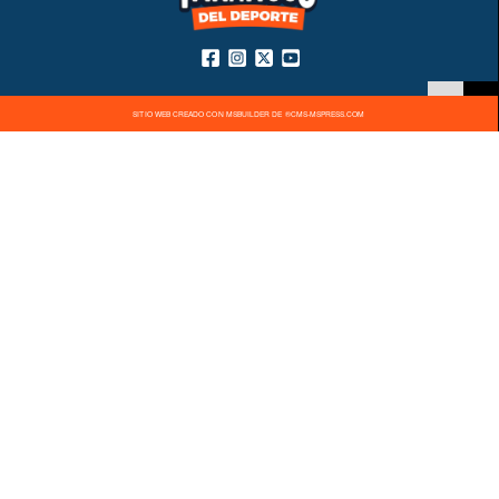
SITIO WEB CREADO CON MSBUILDER DE ®CMS-MSPRESS.COM