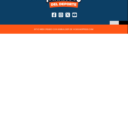
SITIO WEB CREADO CON MSBUILDER DE ®CMS-MSPRESS.COM