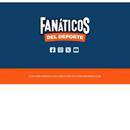
SITIO WEB CREADO CON MSBUILDER DE ®CMS-MSPRESS.COM