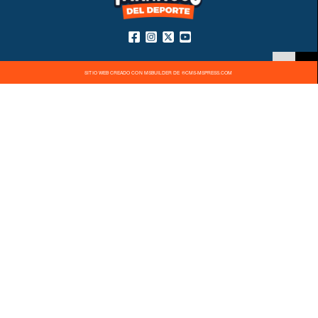
SITIO WEB CREADO CON MSBUILDER DE ®CMS-MSPRESS.COM