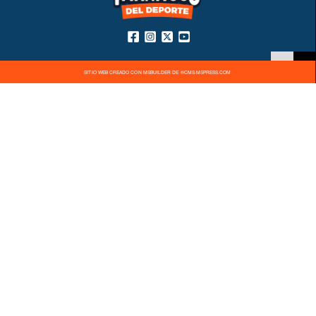
SITIO WEB CREADO CON MSBUILDER DE ®CMS-MSPRESS.COM