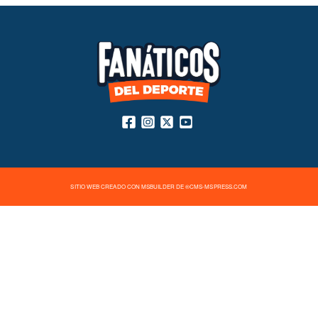
SITIO WEB CREADO CON MSBUILDER DE ®CMS-MSPRESS.COM