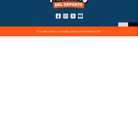
SITIO WEB CREADO CON MSBUILDER DE ®CMS-MSPRESS.COM