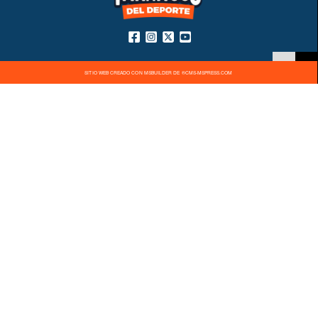
SITIO WEB CREADO CON MSBUILDER DE ®CMS-MSPRESS.COM