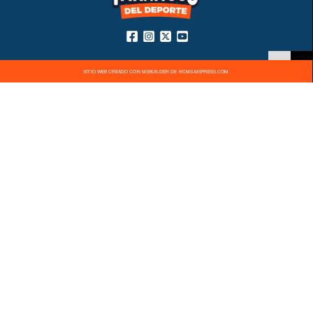
SITIO WEB CREADO CON MSBUILDER DE ®CMS-MSPRESS.COM