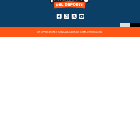
SITIO WEB CREADO CON MSBUILDER DE ®CMS-MSPRESS.COM