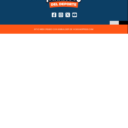
SITIO WEB CREADO CON MSBUILDER DE ®CMS-MSPRESS.COM