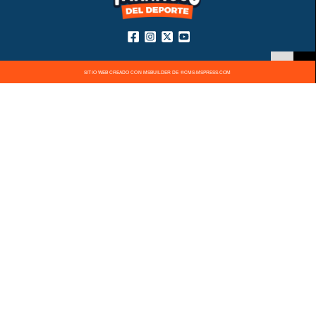
SITIO WEB CREADO CON MSBUILDER DE ®CMS-MSPRESS.COM