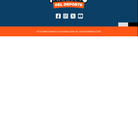
SITIO WEB CREADO CON MSBUILDER DE ®CMS-MSPRESS.COM