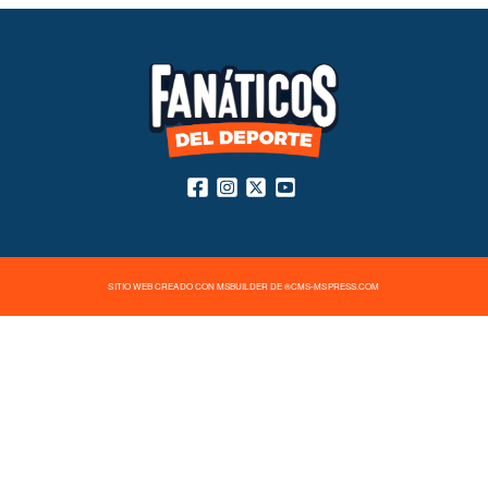
SITIO WEB CREADO CON MSBUILDER DE ®CMS-MSPRESS.COM