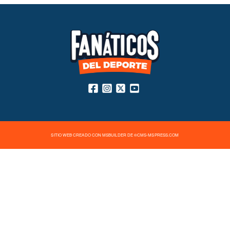
SITIO WEB CREADO CON MSBUILDER DE ®CMS-MSPRESS.COM