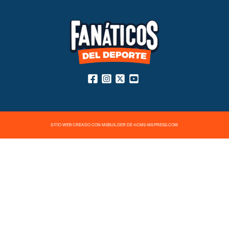
SITIO WEB CREADO CON MSBUILDER DE ®CMS-MSPRESS.COM